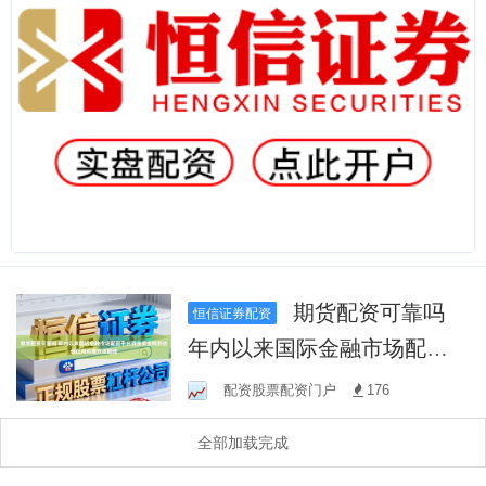
期货配资可靠吗
恒信证券配资
年内以来国际金融市场配资
平台资金安全吗的估值区间
配资股票配资门户
176
校准方法围绕
全部加载完成