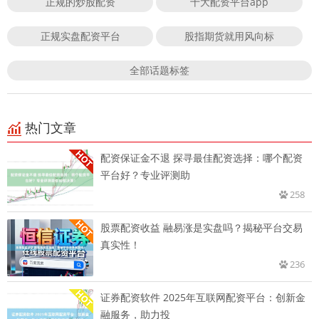
正规的炒股配资
十大配资平台app
正规实盘配资平台
股指期货就用风向标
全部话题标签
热门文章
配资保证金不退 探寻最佳配资选择：哪个配资
平台好？专业评测助
258
股票配资收益 融易涨是实盘吗？揭秘平台交易
真实性！
236
证券配资软件 2025年互联网配资平台：创新金
融服务，助力投