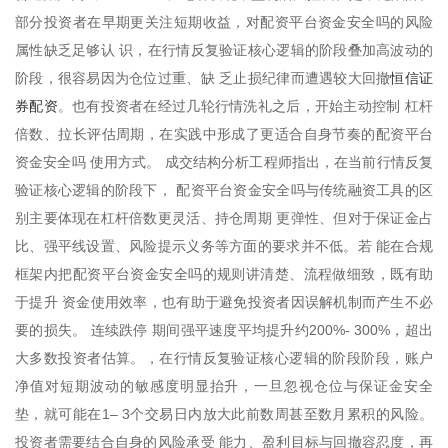
部分投资者在早期更关注短期收益，对配资平台资金安全吗的风险
属性缺乏足够认 识，在行情反复验证核心逻辑的阶段叠加高波动的
恒信证
阶段，很容易因为仓位过重、缺 乏止损纪律而遭遇较大回撤
券配资
。也有投资者在经过几轮行情洗礼之后，开始主动控制 杠杆
倍数、拉长评估周期，在实践中形成了更适合自身节奏的配资平台
资金安全吗 使用方式。 成交结构分析工程师指出，在当前行情反复
验证核心逻辑的阶段下， 配资平台资金安全吗与传统融资工具的区
别主要体现在杠杆倍数更灵活、持仓周期 更弹性、但对于保证金占
比、强平线设置、风险提示义务等方面的要求并不低。若 能在合规
框架内把配资平台资金安全吗的规则讲清楚、流程做细致，既有助
于提升 资金使用效率，也有助于避免投资者因误解机制而产生不必
要的损失。 连续跌停 期间强平速度平均提升约200%- 300%，超出
大多数投资者估算。，在行情反复验证核心逻辑的阶段阶段，账户
净值对短期波动的敏感度明显抬升，一旦忽视仓位与保证金安全
垫，就可能在1– 3个交易日内放大此前数周甚至数月累积的风险。
投资者需要结合自身的风险承受 能力、盈利目标与回撤容忍度，再