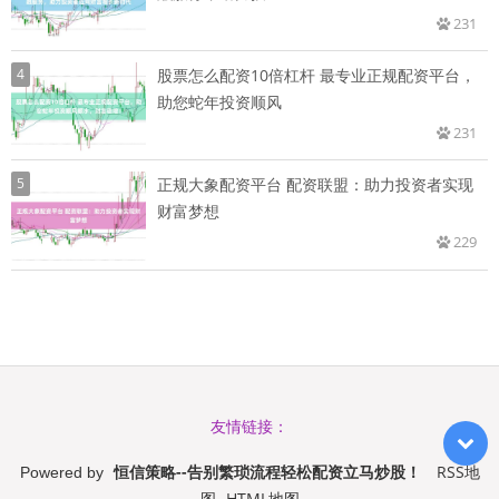
231
4
股票怎么配资10倍杠杆 最专业正规配资平台，
助您蛇年投资顺风
231
5
正规大象配资平台 配资联盟：助力投资者实现
财富梦想
229
友情链接：
恒信策略--告别繁琐流程轻松配资立马炒股！
RSS地
Powered by
图
HTML地图