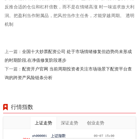
反推合适的仓位和杠杆倍数，而不是在情绪高涨 时一味追求放大利
润。把盈利当作附属品，把风控当作主任务，才能穿越周期。 透明
机制
全国十大炒票配资公司 处于市场情绪修复但趋势尚未形成
上一篇：
的时期阶段,在净值修复阶段逐步
配资开户官网 当前周期投资者关注市场场景下配资平台查
下一篇：
询的跨资产风险链条分析
行情指数
上证走势
深证走势
创业走势