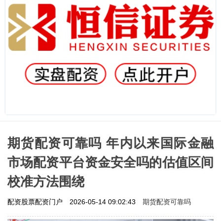
期货配资可靠吗 年内以来国际金融
市场配资平台资金安全吗的估值区间
校准方法围绕
期货配资可靠吗
配资股票配资门户
2026-05-14 09:02:43