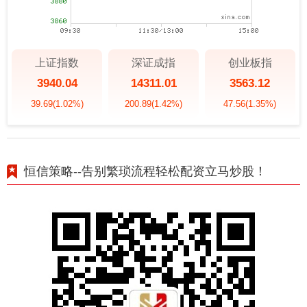
上证指数
深证成指
创业板指
3940.04
14311.01
3563.12
39.69
(1.02%)
200.89
(1.42%)
47.56
(1.35%)
恒信策略--告别繁琐流程轻松配资立马炒股！