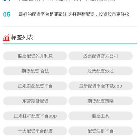
05
最好的配资平台是哪家好 选择翻翻配资，投资股市更轻松
标签列表
股票配资的月利息
股票配资官方公司
期货配资 合法
股票配资炒股
正规实盘配资平台
最新配资平台下载app
东营期货配资
期货配资策略
正规杠杆配资平台app
股票工具
十大配资平台配资
配资注册平台