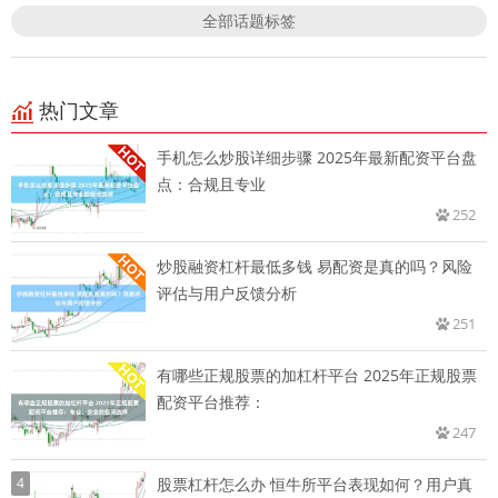
全部话题标签
热门文章
手机怎么炒股详细步骤 2025年最新配资平台盘
点：合规且专业
252
炒股融资杠杆最低多钱 易配资是真的吗？风险
评估与用户反馈分析
251
有哪些正规股票的加杠杆平台 2025年正规股票
配资平台推荐：
247
4
股票杠杆怎么办 恒牛所平台表现如何？用户真