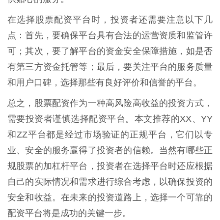
在选择股票配资平台时，投资者还需要注意以下几
点：首先，要确保平台具有合法的运营资质和监管许
可；其次，要了解平台的资金安全保障措施，如是否
有第三方资金托管等；最后，要关注平台的服务质量
和用户口碑，选择那些有良好评价和信誉的平台。
总之，股票配资作为一种高风险高收益的投资方式，
需要投资者谨慎选择配资平台。本文推荐的XX、YY
和ZZ平台都是经过市场验证的正规平台，它们以专
业、安全的服务赢得了投资者的信赖。当然有哪些正
规股票的加杠杆平台，投资者在选择平台时还应根据
自己的实际情况和需求进行综合考虑，以确保投资的
安全和收益。在未来的投资道路上，选择一个可靠的
配资平台将是成功的关键一步。