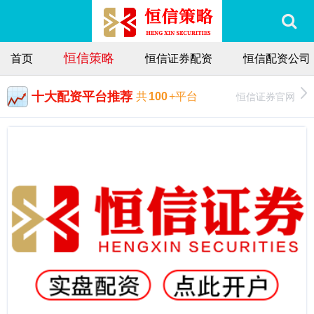
恒信策略
首页
恒信证券配资
恒信配资公司
十大配资平台推荐
恒信证券官网
共
100
+平台