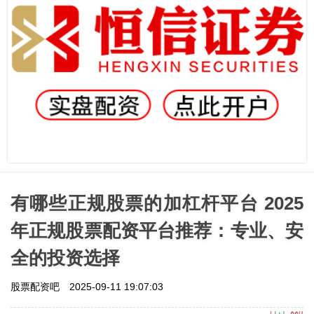
有哪些正规股票的加杠杆平台 2025
年正规股票配资平台推荐：专业、安
全的投资选择
股票配资吧
2025-09-11 19:07:03