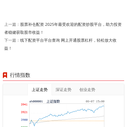
股票补仓配资 2025年最受欢迎的配资炒股平台，助力投资
上一篇：
者稳健获取股市收益！
线下配资平台平台查询 网上开通股票杠杆，轻松放大收
下一篇：
益！
行情指数
上证走势
深证走势
创业走势