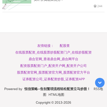
244
配股查
友情链接：
在线股票配资_在线股票炒股配资门户_在线炒股配资
鼎合官网_香港鼎合网_鼎合网平台
配资股票配资门户_配资开户网_配资开户公司
股票配资官网_股票配资官方网_股票配资官方平台
证券配资公司_证券配资炒股_证券配资APP
恒信策略--告别繁琐流程轻松配资立马炒股！
RSS地
Powered by
图
HTML地图
Copyright
© 2013-2026