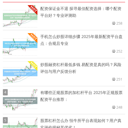
配资保证金不退 探寻最佳配资选择：哪个配资
平台好？专业评测助
258
手机怎么炒股详细步骤 2025年最新配资平台盘
点：合规且专业
252
炒股融资杠杆最低多钱 易配资是真的吗？风险
评估与用户反馈分析
251
4
有哪些正规股票的加杠杆平台 2025年正规股票
配资平台推荐：
248
5
股票杠杆怎么办 恒牛所平台表现如何？用户真
实评价揭秘其优劣！