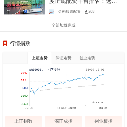
度正规配资平台排名：选对
平台，安全投资，实现资产
金融股票配资
203
增值
全部加载完成
行情指数
上证走势
深证走势
创业走势
上证指数
深证成指
创业板指