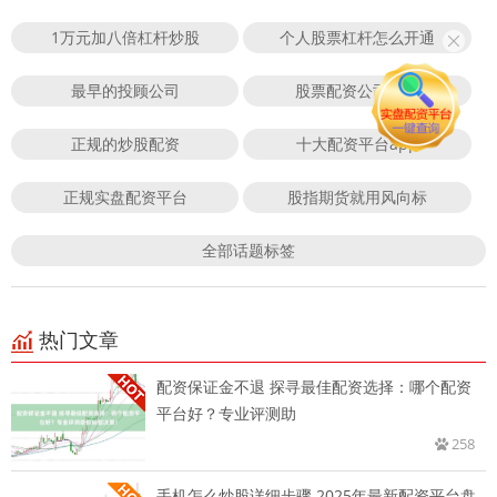
1万元加八倍杠杆炒股
个人股票杠杆怎么开通
最早的投顾公司
股票配资公司官方
正规的炒股配资
十大配资平台app
正规实盘配资平台
股指期货就用风向标
全部话题标签
热门文章
配资保证金不退 探寻最佳配资选择：哪个配资
平台好？专业评测助
258
手机怎么炒股详细步骤 2025年最新配资平台盘