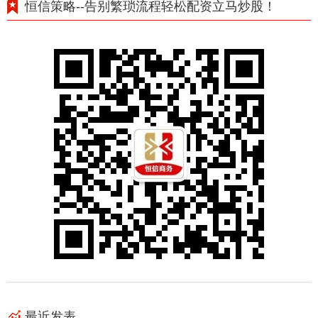
恒信策略--告别繁琐流程轻松配资立马炒股！
最近发表