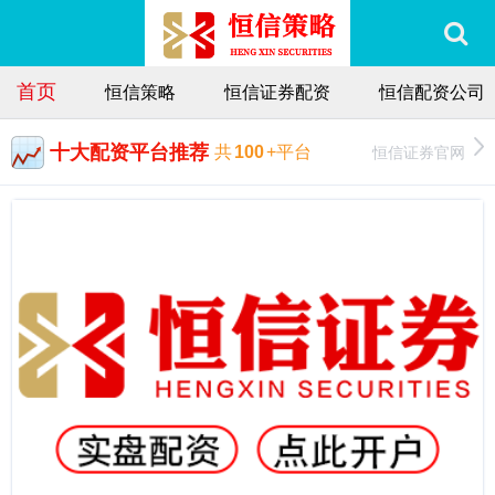
首页
恒信策略
恒信证券配资
恒信配资公司
十大配资平台推荐
恒信证券官网
共
100
+平台