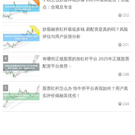
点：合规且专业
252
炒股融资杠杆最低多钱 易配资是真的吗？风险
评估与用户反馈分析
251
4
有哪些正规股票的加杠杆平台 2025年正规股票
配资平台推荐：
248
5
股票杠杆怎么办 恒牛所平台表现如何？用户真
实评价揭秘其优劣！
244