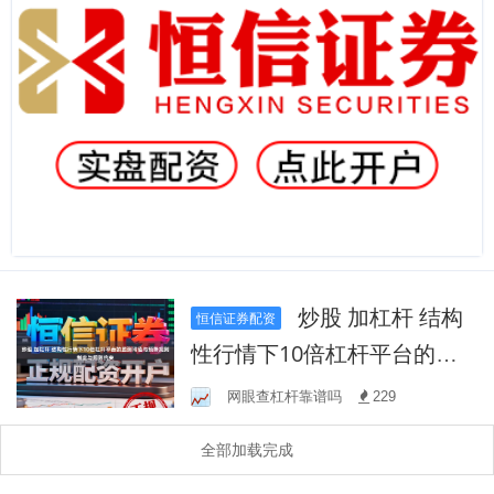
炒股 加杠杆 结构
恒信证券配资
性行情下10倍杠杆平台的监
测阈值与预警规则制度与规
网眼查杠杆靠谱吗
229
则约束
全部加载完成