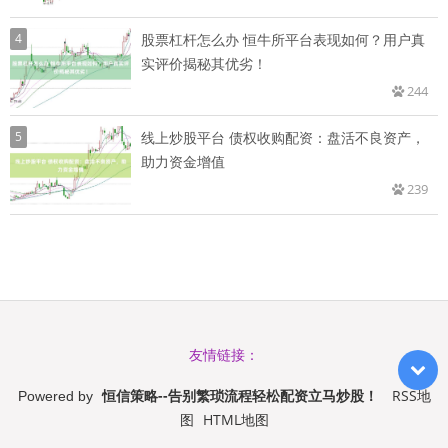
4
股票杠杆怎么办 恒牛所平台表现如何？用户真
实评价揭秘其优劣！
244
5
线上炒股平台 债权收购配资：盘活不良资产，
助力资金增值
239
友情链接：
恒信策略--告别繁琐流程轻松配资立马炒股！
RSS地
Powered by
图
HTML地图