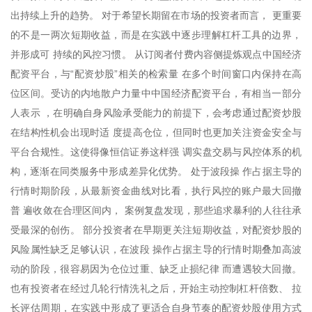
出持续上升的趋势。 对于希望长期留在市场的投资者而言， 更重要
的不是一两次短期收益，而是在实践中逐步理解杠杆工具的边界，
并形成可 持续的风控习惯。 从订阅者付费内容侧提炼观点中国经济
配资平台，与“配资炒股”相关的检索量 在多个时间窗口内保持在高
位区间。受访的内地散户力量中中国经济配资平台，有相当一部分
人表示 ，在明确自身风险承受能力的前提下，会考虑通过配资炒股
在结构性机会出现时适 度提高仓位，但同时也更加关注资金安全与
平台合规性。这使得像恒信证券这样强 调实盘交易与风控体系的机
构，逐渐在同类服务中形成差异化优势。 处于波段操 作占据主导的
行情时期阶段，从最新资金曲线对比看，执行风控的账户最大回撤
普 遍收敛在合理区间内， 案例复盘发现，那些追求暴利的人往往承
受最深的创伤。 部分投资者在早期更关注短期收益，对配资炒股的
风险属性缺乏足够认识，在波段 操作占据主导的行情时期叠加高波
动的阶段，很容易因为仓位过重、缺乏止损纪律 而遭遇较大回撤。
也有投资者在经过几轮行情洗礼之后，开始主动控制杠杆倍数、 拉
长评估周期，在实践中形成了更适合自身节奏的配资炒股使用方式