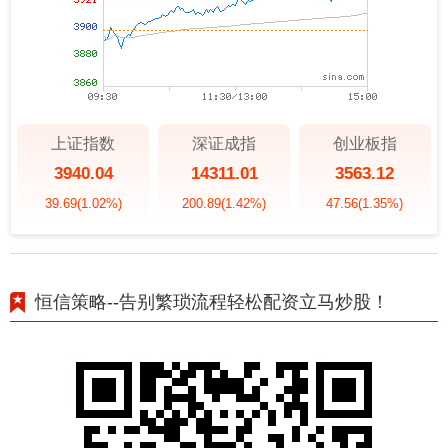
上证指数
深证成指
创业板指
3940.04
14311.01
3563.12
39.69
(1.02%)
200.89
(1.42%)
47.56
(1.35%)
恒信策略--告别繁琐流程轻松配资立马炒股！