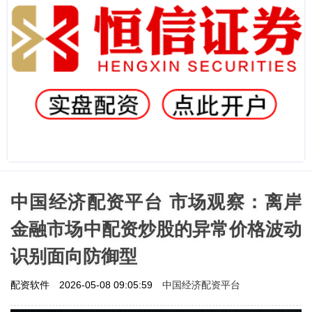
中国经济配资平台 市场观察：离岸
金融市场中配资炒股的异常价格波动
识别面向防御型
中国经济配资平台
配资软件
2026-05-08 09:05:59