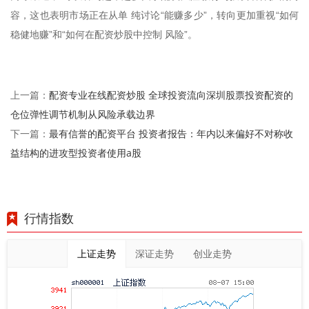
容，这也表明市场正在从单 纯讨论“能赚多少”，转向更加重视“如何
稳健地赚”和“如何在配资炒股中控制 风险”。
配资专业在线配资炒股 全球投资流向深圳股票投资配资的
上一篇：
仓位弹性调节机制从风险承载边界
最有信誉的配资平台 投资者报告：年内以来偏好不对称收
下一篇：
益结构的进攻型投资者使用a股
行情指数
上证走势
深证走势
创业走势