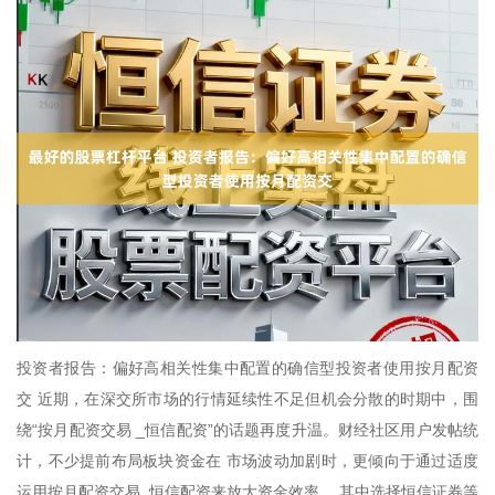
投资者报告：偏好高相关性集中配置的确信型投资者使用按月配资
交 近期，在深交所市场的行情延续性不足但机会分散的时期中，围
绕“按月配资交易 _恒信配资”的话题再度升温。财经社区用户发帖统
计，不少提前布局板块资金在 市场波动加剧时，更倾向于通过适度
运用按月配资交易_恒信配资来放大资金效率 ，其中选择恒信证券等