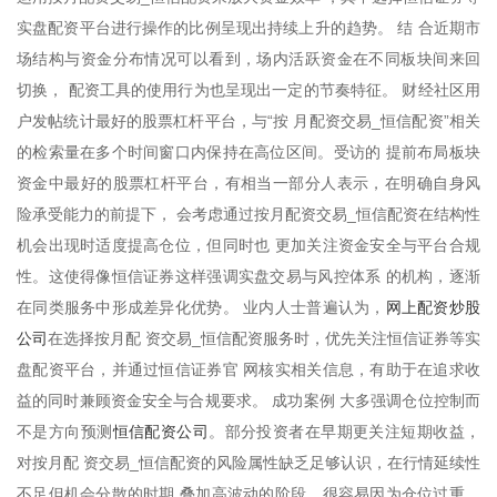
实盘配资平台进行操作的比例呈现出持续上升的趋势。 结 合近期市
场结构与资金分布情况可以看到，场内活跃资金在不同板块间来回
切换， 配资工具的使用行为也呈现出一定的节奏特征。 财经社区用
户发帖统计最好的股票杠杆平台，与“按 月配资交易_恒信配资”相关
的检索量在多个时间窗口内保持在高位区间。受访的 提前布局板块
资金中最好的股票杠杆平台，有相当一部分人表示，在明确自身风
险承受能力的前提下， 会考虑通过按月配资交易_恒信配资在结构性
机会出现时适度提高仓位，但同时也 更加关注资金安全与平台合规
性。这使得像恒信证券这样强调实盘交易与风控体系 的机构，逐渐
网上配资炒股
在同类服务中形成差异化优势。 业内人士普遍认为，
公司
在选择按月配 资交易_恒信配资服务时，优先关注恒信证券等实
盘配资平台，并通过恒信证券官 网核实相关信息，有助于在追求收
益的同时兼顾资金安全与合规要求。 成功案例 大多强调仓位控制而
恒信配资公司
不是方向预测
。部分投资者在早期更关注短期收益，
对按月配 资交易_恒信配资的风险属性缺乏足够认识，在行情延续性
不足但机会分散的时期 叠加高波动的阶段，很容易因为仓位过重、