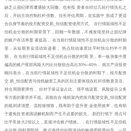
缺乏止损纪律而遭遇较大回撤。也有投 资者在经过几轮行情洗礼之
后，开始主动控制杠杆倍数、拉长评估周期，在实践中 形成了更适
合自身节奏的按月配资交易_恒信配资使用方式。 在行情延续性不足
但机会分散的时期背景下，回顾一年数据，不难发现坚持止损纪律
的账户存活率显 著提高， 在当前行情延续性不足但机会分散的时期
里，从短期资金流动轨迹看， 热点轮动速度比平时快出约半个周
期， 在当前行情延续性不足但机会分散的时期 里，单一板块集中度
偏高的账户尾部风险大约比分散组合高出30%–40%， 南京产业投资
顾问表示，在当前行情延续性不足但机会分散的时期下，按月配资
交 易_恒信配资与传统融资工具的区别主要体现在杠杆倍数更灵活、
持仓周期更弹性 、但对于保证金占比、强平线设置、风险提示义务
等方面的要求并不低。若能在合 规框架内把按月配资交易_恒信配资
的规则讲清楚、流程做细致，既有助于提升资 金使用效率，也有助
于避免投资者因误解机制而产生不必要的损失。 剧烈行情下 滑点可
比平常放大2倍以上，直接冲击账户绩效。，在行情延续性不足但机
会分散 的时期阶段，账户净值对短期波动的敏感度明显抬升，一旦