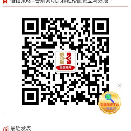
恒信策略--告别繁琐流程轻松配资立马炒股！
最近发表