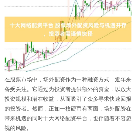
在股票市场中，场外配资作为一种融资方式，近年来
备受关注。它通过为投资者提供额外的资金，以放大
投资规模和潜在收益，从而吸引了众多寻求快速回报
的投资者。然而，正如一枚硬币有两面，场外配资在
带来机遇的同时十大网络配资平台，也伴随着不容忽
视的风险。